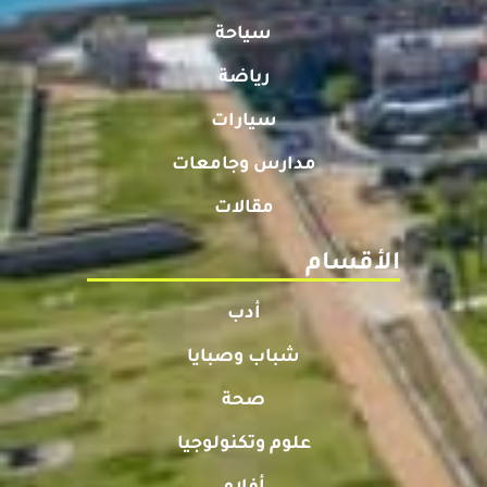
سياحة
رياضة
سيارات
مدارس وجامعات
مقالات
الأقسام
أدب
شباب وصبايا
صحة
علوم وتكنولوجيا