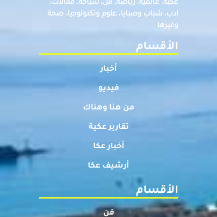
عكيه، عالميه، رياضة، فن، سياحة، مقالات،
ادب، شباب وصبايا، علوم وتكنولوجيا، صحة
وغيرها
الأقسام
أخبار
فيديو
من هنا وهناك
تقارير عكية
أخبار عكا
أرشيف عكا
الأقسام
فن