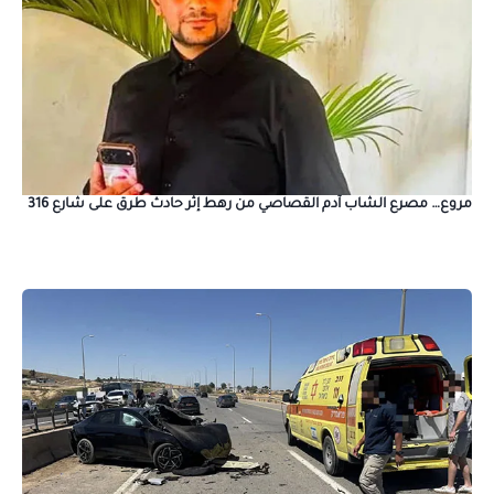
مروع… مصرع الشاب آدم القصاصي من رهط إثر حادث طرق على شارع 316