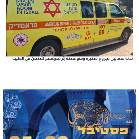
ثلاثة مصابين بجروح خطيرة ومتوسطة إثر تعرضهم للطعن في الطيبة