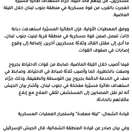
عسكريين، من بينهم قائد كتيبة، جراء استهداف طائرة مسيّرة
انفجرت بالقرب من قوة عسكرية في منطقة جنوب لبنان خلال الليلة
الماضية.
ووفق المعطيات الأولية، فإن الطائرة المسيّرة استهدفت دبابة
كانت تعمل ضمن قوة عسكرية في منطقة قرية تبنيت جنوب لبنان،
ما أدى إلى مقتل القائد وثلاثة عسكريين آخرين، إضافة إلى وقوع
إصابات في صفوف القوات.
فيما أصيب خلال الليلة الماضية، ضابط من قوات الاحتياط بجروح
وصفت بالخطيرة، كما وأصيب ثلاثة ضباط في الاحتياط، وضابط في
صف في الخدمة الدائمة بجروح بين التوسطة والطفيفة، وذلك جرّاء
استهداف طائرة مسيّرة مفخخة في جنوب لبنان، وأشار بيان الجيش
أنه تم نقل المصابين إلى المستشفى لتلقي العلاج مع إبلاغ
عائلاتهم بالحادثة.
قيادة الشمال: “ليلة معقدة” واستمرار العمليات العسكرية
وفي بيان صادر عن قيادة المنطقة الشمالية، قال الجيش الإسرائيلي