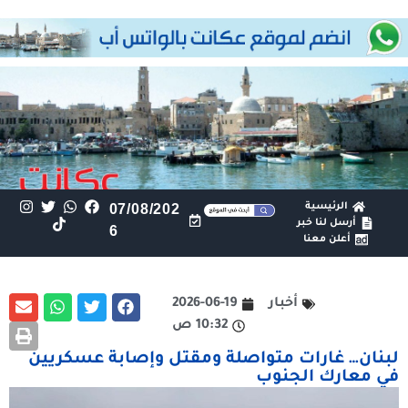
الرئيسية
07/08/202
أرسل لنا خبر
6
أعلن معنا
أخبار
2026-06-19
10:32 ص
لبنان… غارات متواصلة ومقتل وإصابة عسكريين
في معارك الجنوب