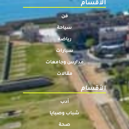
الأقسام
فن
سياحة
رياضة
سيارات
مدارس وجامعات
مقالات
الأقسام
أدب
شباب وصبايا
صحة