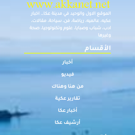
الموقع الاول والوحيد في مدينة عكا… اخبار
عكيه، عالميه، رياضة، فن، سياحة، مقالات،
ادب، شباب وصبايا، علوم وتكنولوجيا، صحة
وغيرها
الأقسام
أخبار
فيديو
من هنا وهناك
تقارير عكية
أخبار عكا
أرشيف عكا