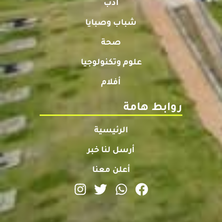
أدب
شباب وصبايا
صحة
علوم وتكنولوجيا
أفلام
روابط هامة
الرئيسية
أرسل لنا خبر
أعلن معنا