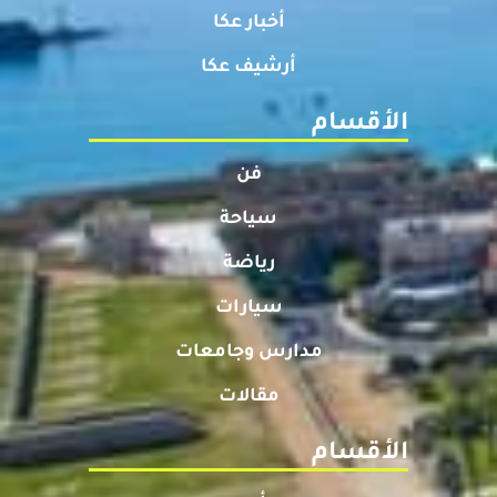
أخبار عكا
أرشيف عكا
الأقسام
فن
سياحة
رياضة
سيارات
مدارس وجامعات
مقالات
الأقسام