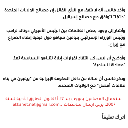
وأكد فانس أنه لا يتفق مع الرأي القائل إن مصالح الولايات المتحدة
“دائمًا” تتوافق مع مصالح إسرائيل.
وأشار إلى وجود بعض الخلافات بين الرئيس الأميركي دونالد ترامب
ورئيس الوزراء الإسرائيلي بنيامين نتنياهو حول كيفية إنهاء الصراع
مع إيران.
وأوضح أن ليس كل انتقاد لقرارات إدارة نتنياهو السياسية يُعدّ
“معاداة للسامية”.
وذكر فانس أن هناك من داخل الحكومة الإيرانية من “يرغبون في بناء
علاقات أفضل” مع الولايات المتحدة.
استعمال المضامين بموجب بند 27 أ لقانون الحقوق الأدبية لسنة
2007. يرجى ارسال ملاحظات لـ akkanet.net@gmail.com
اترك تعليقاً