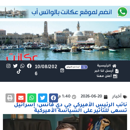
الرئيسية
10/08/202
أرسل لنا خبر
6
أعلن معنا
أخبار
2026-06-20
1:40 م
نائب الرئيس الأميركي جي دي فانس: إسرائيل
تسعى للتأثير على السياسة الأميركية