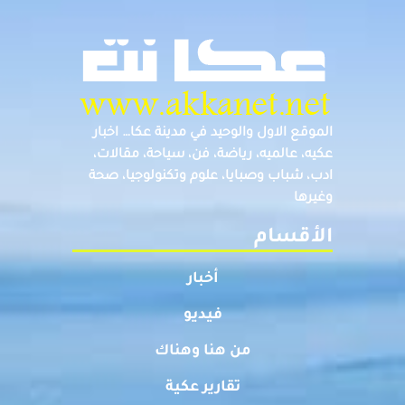
الموقع الاول والوحيد في مدينة عكا… اخبار
عكيه، عالميه، رياضة، فن، سياحة، مقالات،
ادب، شباب وصبايا، علوم وتكنولوجيا، صحة
وغيرها
الأقسام
أخبار
فيديو
من هنا وهناك
تقارير عكية