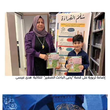
إضاءة تربوية على قصة “يحيى الباحث الصغير” للكاتبة هدى عيسى