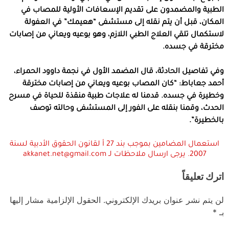
الطبية والمضمدون على تقديم الإسعافات الأولية للمصاب في
المكان، قبل أن يتم نقله إلى مستشفى “هعيمك” في العفولة
لاستكمال تلقي العلاج الطبي اللازم، وهو بوعيه ويعاني من إصابات
مخترقة في جسده.
وفي تفاصيل الحادثة، قال المضمد الأول في نجمة داوود الحمراء،
أحمد جعاباط: “كان المصاب بوعيه ويعاني من إصابات مخترقة
وخطيرة في جسده. قدمنا له علاجات طبية منقذة للحياة في مسرح
الحدث، وقمنا بنقله على الفور إلى المستشفى وحالته توصف
بالخطيرة”.
استعمال المضامين بموجب بند 27 أ لقانون الحقوق الأدبية لسنة
2007. يرجى ارسال ملاحظات لـ akkanet.net@gmail.com
اترك تعليقاً
لن يتم نشر عنوان بريدك الإلكتروني.
الحقول الإلزامية مشار إليها
بـ
*