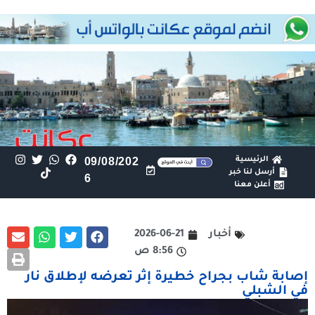
الرئيسية
09/08/202
أرسل لنا خبر
6
أعلن معنا
أخبار
2026-06-21
8:56 ص
إصابة شاب بجراح خطيرة إثر تعرضه لإطلاق نار
في الشبلي