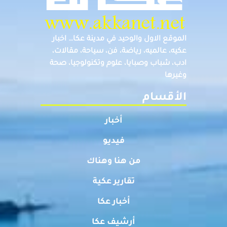
الموقع الاول والوحيد في مدينة عكا… اخبار
عكيه، عالميه، رياضة، فن، سياحة، مقالات،
ادب، شباب وصبايا، علوم وتكنولوجيا، صحة
وغيرها
الأقسام
أخبار
فيديو
من هنا وهناك
تقارير عكية
أخبار عكا
أرشيف عكا