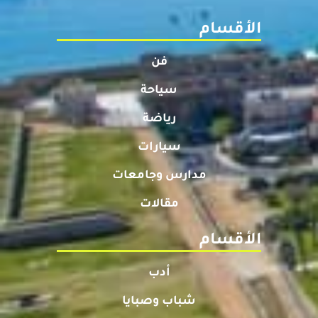
الأقسام
فن
سياحة
رياضة
سيارات
مدارس وجامعات
مقالات
الأقسام
أدب
شباب وصبايا