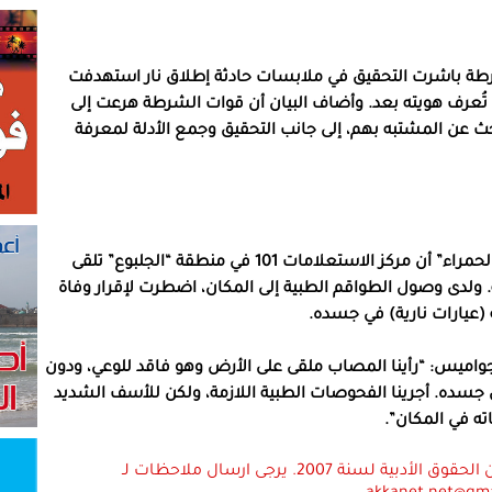
رطة باشرت التحقيق في ملابسات حادثة إطلاق نار استهدفت
 تُعرف هويته بعد. وأضاف البيان أن قوات الشرطة هرعت إلى
ن المشتبه بهم، إلى جانب التحقيق وجمع الأدلة لمعرفة
من جانبه، أوضح الناطق بلسان مؤسسة “نجمة داوود الحمراء” أن مركز الاستعلامات 101 في منطقة “الجلبوع” تلقى
بة رجل في الرينة. ولدى وصول الطواقم الطبية إلى المكان، اضطرت لإقرار وفاة
جواميس: “رأينا المصاب ملقى على الأرض وهو فاقد للوعي، ودون
سده. أجرينا الفحوصات الطبية اللازمة، ولكن للأسف الشديد
اته في المكان”.
استعمال المضامين بموجب بند 27 أ لقانون الحقوق الأدبية لسنة 2007. يرجى ارسال ملاحظات لـ