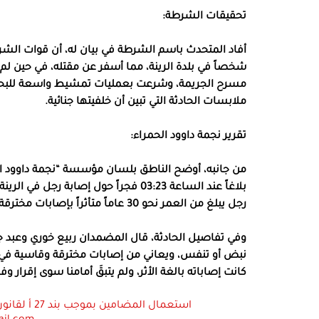
تحقيقات الشرطة:
أفاد المتحدث باسم الشرطة في بيان له، أن قوات الش
شخصاً في بلدة الرينة، مما أسفر عن مقتله، في حين لم
مسرح الجريمة، وشرعت بعمليات تمشيط واسعة للبحث ع
ملابسات الحادثة التي تبين أن خلفيتها جنائية.
تقرير نجمة داوود الحمراء:
بلاغاً عند الساعة 03:23 فجراً حول إصا
رجل يبلغ من العمر نحو 30 عاماً متأثراً بإصابات مخترقة (عيارات نارية) في جسده.
​وفي تفاصيل الحادثة، قال المضمدان ربيع خوري وعبد 
نبض أو تنفس، ويعاني من إصابات مخترقة وقاسية في ج
كانت إصاباته بالغة الأثر، ولم يتبقَ أمامنا سوى إقرار وف