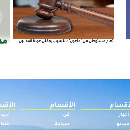
اتهام مستوطن من “ماعون” بالتسبب بمقتل عودة الهذالين
أقسام
الأقسام
الأقس
أخبار
فن
أدب
فيديو
سياحة
شباب