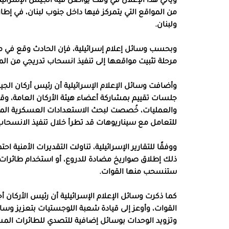
ويأتي هذا الإعلان في وقت يواصل فيه الجيش الإسرائيل
من المواقع التي يتمركز فيها داخل جنوب لبنان، في إطار
ولبنان.
وبحسب وسائل إعلام إسرائيلية، فإن الحادث وقع في م
مرحلة تثبيت مواقعها إلى تنفيذ انسحاب تدريجي من ال
وأضافت وسائل الإعلام الإسرائيلية أن رئيس أركان الجيش
جلسات تقييم بمشاركة أعضاء هيئة الأركان العامة، وقا
والعمليات، خُصصت لبحث الاستعدادات العسكرية المرا
للتعامل مع سيناريوهات قد تطرأ خلال تنفيذ الانسحاب
ووفقًا للتقارير الإسرائيلية، تناولت التقديرات الأمنية
ذلك إطلاق صواريخ مضادة للدروع، أو استخدام طائرات
ستنسحب منها القوات.
كما ذكرت وسائل الإعلام الإسرائيلية أن رئيس الأركان أ
القوات، وأوعز إلى قيادة شعبة اللوجستيات بتعزيز وسا
وتزويد الوحدات بوسائل إضافية للتصدي للطائرات المسي