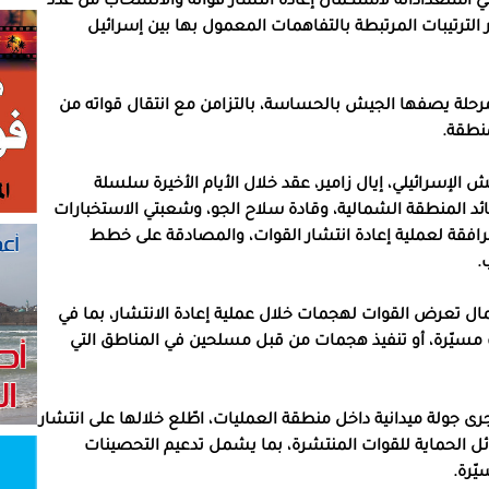
ي استعداداته لاستكمال إعادة انتشار قواته والانسحاب من عدد
 الترتيبات المرتبطة بالتفاهمات المعمول بها بين إسرائيل
رحلة يصفها الجيش بالحساسة، بالتزامن مع انتقال قواته من
منطقة.
 الإسرائيلي، إيال زامير، عقد خلال الأيام الأخيرة سلسلة
ئد المنطقة الشمالية، وقادة سلاح الجو، وشعبتي الاستخبارات
فقة لعملية إعادة انتشار القوات، والمصادقة على خطط
.
 احتمال تعرض القوات لهجمات خلال عملية إعادة الانتشار، بما في
 مسيّرة، أو تنفيذ هجمات من قبل مسلحين في المناطق التي
جرى جولة ميدانية داخل منطقة العمليات، اطّلع خلالها على انتشار
ئل الحماية للقوات المنتشرة، بما يشمل تدعيم التحصينات
ّرة.