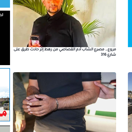
مروع… مصرع الشاب آدم القصاصي من رهط إثر حادث طرق على
شارع 316