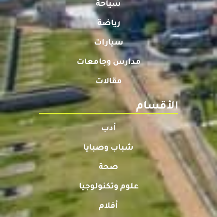
سياحة
رياضة
سيارات
مدارس وجامعات
مقالات
الأقسام
أدب
شباب وصبايا
صحة
علوم وتكنولوجيا
أفلام