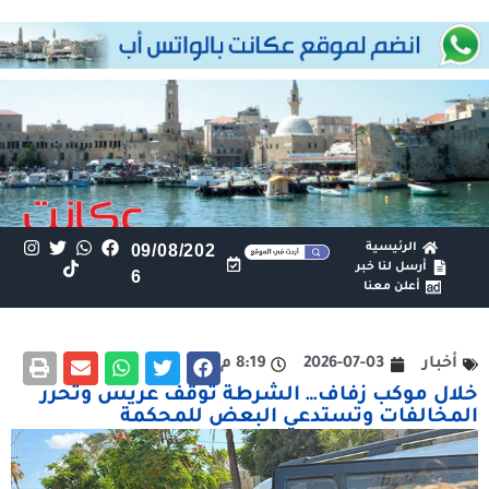
الرئيسية
09/08/202
أرسل لنا خبر
6
أعلن معنا
أخبار
2026-07-03
8:19 م
خلال موكب زفاف… الشرطة توقف عريس وتحرر
المخالفات وتستدعي البعض للمحكمة