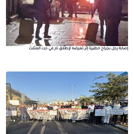
إصابة رجل بجراح خطيرة إثر تعرضه لإطلاق نار في جت المثلث