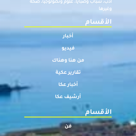
ادب، شباب وصبايا، علوم وتكنولوجيا، صحة
وغيرها
الأقسام
أخبار
فيديو
من هنا وهناك
تقارير عكية
أخبار عكا
أرشيف عكا
الأقسام
فن