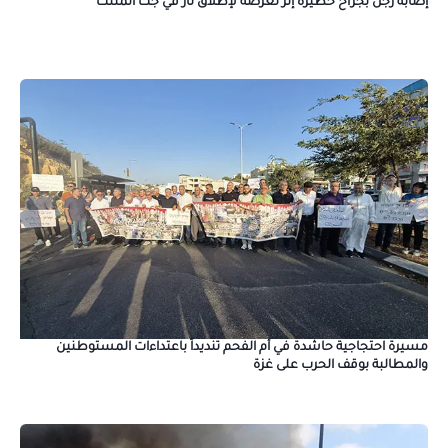
إصابة رجل بجراح خطيرة إثر تعرضه لإطلاق نار في جت المثلث
مسيرة احتجاجية حاشدة في أم الفحم تنديداً باعتداءات المستوطنين
والمطالبة بوقف الحرب على غزة