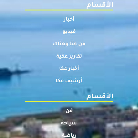
الأقسام
أخبار
فيديو
من هنا وهناك
تقارير عكية
أخبار عكا
أرشيف عكا
الأقسام
فن
سياحة
رياضة