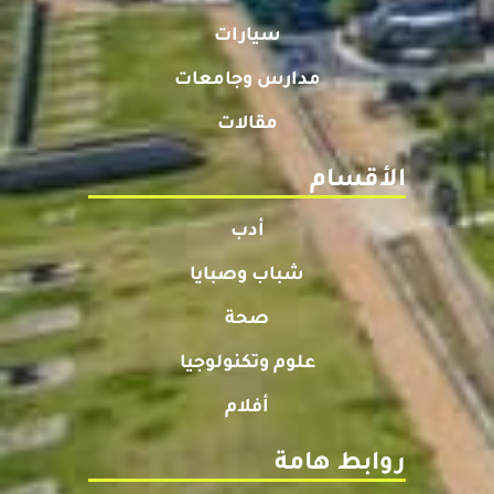
سيارات
مدارس وجامعات
مقالات
الأقسام
أدب
شباب وصبايا
صحة
علوم وتكنولوجيا
أفلام
روابط هامة