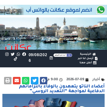
الرئيسية
09/08/202
أرسل لنا خبر
6
أعلن معنا
أخبار
2026-07-09
9:00 م
أعضاء الناتو يتعهدون بالوفاء بالتزاماتهم
الدفاعية لمواجهة “التهديد الروسي”