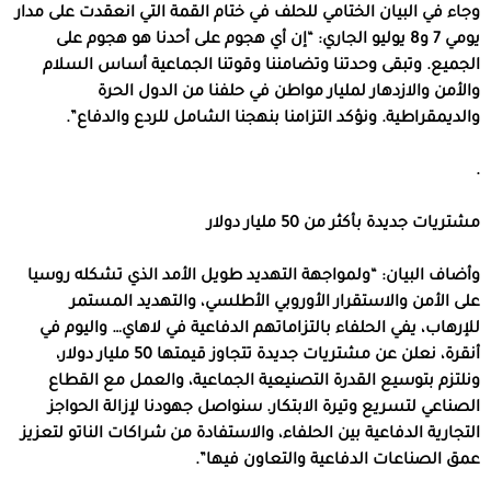
وجاء في البيان الختامي للحلف في ختام القمة التي انعقدت على مدار
يومي 7 و8 يوليو الجاري: “إن أي هجوم على أحدنا هو هجوم على
الجميع. وتبقى وحدتنا وتضامننا وقوتنا الجماعية أساس السلام
والأمن والازدهار لمليار مواطن في حلفنا من الدول الحرة
والديمقراطية. ونؤكد التزامنا بنهجنا الشامل للردع والدفاع”.
.
مشتريات جديدة بأكثر من 50 مليار دولار
وأضاف البيان: “ولمواجهة التهديد طويل الأمد الذي تشكله روسيا
على الأمن والاستقرار الأوروبي الأطلسي، والتهديد المستمر
للإرهاب، يفي الحلفاء بالتزاماتهم الدفاعية في لاهاي… واليوم في
أنقرة، نعلن عن مشتريات جديدة تتجاوز قيمتها 50 مليار دولار،
ونلتزم بتوسيع القدرة التصنيعية الجماعية، والعمل مع القطاع
الصناعي لتسريع وتيرة الابتكار. سنواصل جهودنا لإزالة الحواجز
التجارية الدفاعية بين الحلفاء، والاستفادة من شراكات الناتو لتعزيز
عمق الصناعات الدفاعية والتعاون فيها”.