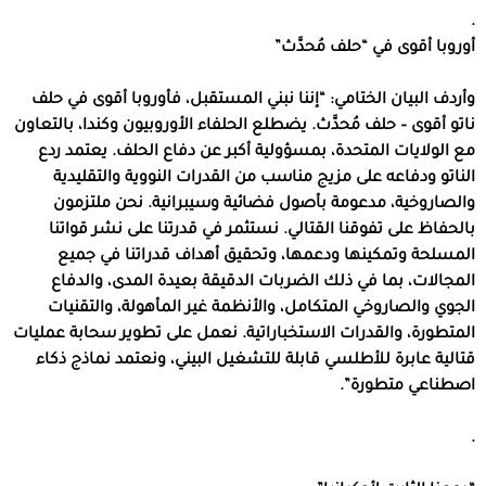
.
أوروبا أقوى في “حلف مُحدَّث”
وأردف البيان الختامي: “إننا نبني المستقبل، فأوروبا أقوى في حلف
ناتو أقوى – حلف مُحدَّث. يضطلع الحلفاء الأوروبيون وكندا، بالتعاون
مع الولايات المتحدة، بمسؤولية أكبر عن دفاع الحلف. يعتمد ردع
الناتو ودفاعه على مزيج مناسب من القدرات النووية والتقليدية
والصاروخية، مدعومة بأصول فضائية وسيبرانية. نحن ملتزمون
بالحفاظ على تفوقنا القتالي. نستثمر في قدرتنا على نشر قواتنا
المسلحة وتمكينها ودعمها، وتحقيق أهداف قدراتنا في جميع
المجالات، بما في ذلك الضربات الدقيقة بعيدة المدى، والدفاع
الجوي والصاروخي المتكامل، والأنظمة غير المأهولة، والتقنيات
المتطورة، والقدرات الاستخباراتية. نعمل على تطوير سحابة عمليات
قتالية عابرة للأطلسي قابلة للتشغيل البيني، ونعتمد نماذج ذكاء
اصطناعي متطورة”.
.