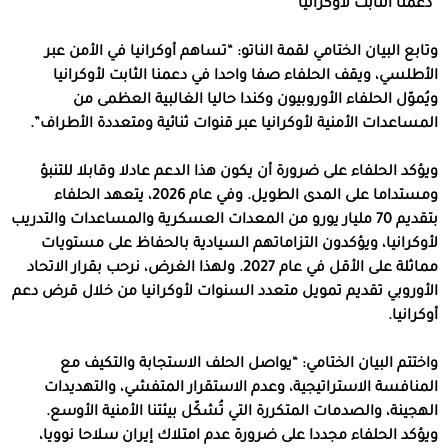
“دعمنا الثابت لأوكرانيا”
وتابع البيان الختامي لقمة الناتو: “تساهم أوكرانيا في الأمن عبر
الأطلسي، ويقف الحلفاء صفا واحدا في دعمنا الثابت لأوكرانيا
ويُموّل الحلفاء الأوروبيون وكندا حاليا الغالبية العظمى من
المساعدات الأمنية لأوكرانيا عبر قنوات ثنائية ومتعددة الأطراف”.
ويؤكد الحلفاء على ضرورة أن يكون هذا الدعم عادلا وقابلا للتنبؤ
ومستداما على المدى الطويل. وفي عام 2026، يتعهد الحلفاء
بتقديم 70 مليار يورو من المعدات العسكرية والمساعدات والتدريب
لأوكرانيا، ويؤكدون التزاماتهم السيادية بالحفاظ على مستويات
مماثلة على الأقل في عام 2027. ولهذا الغرض، نرحب بقرار الاتحاد
الأوروبي تقديم تمويل متعدد السنوات لأوكرانيا من خلال قرض دعم
أوكرانيا.
واختتم البيان الختامي: “يواصل الحلف الاستجابة والتكيف مع
المنافسة الاستراتيجية، وعدم الاستقرار المتفشي، والتهديدات
الهجينة، والصدمات المتكررة التي تُشكّل بيئتنا الأمنية الأوسع.
ويؤكد الحلفاء مجددا على ضرورة عدم امتلاك إيران سلاحا نوويا،