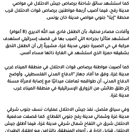
كما استشهد سائق شاحنة برصاص جيش الاحتلال في مواصي
مدينة رفح، فيما أصيب أربعة مواطنين برصاص قوات الاحتلال قرب
محطة “إيتا” جنوبي مواصي مدينة خان يونس.
وأفادت مصادر محلية، بأن الطفل فادي عبد الله الديري (8 أعوام)
استشهد متأثرا بجراحه التي أصيب بها في قصف إسرائيلي استهدف
مركبة في حي الصبرة جنوبي مدينة غزة، مشيرةً إلى أن الطفل التحق
بشقيقه حمزة الذي استشهد في الغارة ذاتها مساء أمس.
كما أصيبت مواطنة برصاص قوات الاحتلال في منطقة الميناء غربي
مدينة غزة، وفق ما أفاد جهاز “الدفاع المدني الفلسطيني. وأوضح
الدفاع المدني، أن طواقمه تعاملت ميدانيًا مع إصابة لامرأة مسنة
إثر طلق طائش من الزوارق الإسرائيلية في منطقة الميناء غرب
مدينة غزة.
وفي سياق متصل، نفذ جيش الاحتلال عمليات نسف جنوب شرقي
مدينة غزة وشمالي مدينة رفح جنوبي القطاع. كما قصفت مدفعية
الاحتلال شرق حي التفاح شمال شرقي مدينة غزة، فيما أطلق جيش
الاحتلال قنابل إنارة في أجواء المنطقة، بالتزامن مع إطلاق الطيران