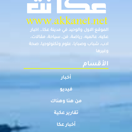
الموقع الاول والوحيد في مدينة عكا… اخبار
عكيه، عالميه، رياضة، فن، سياحة، مقالات،
ادب، شباب وصبايا، علوم وتكنولوجيا، صحة
وغيرها
الأقسام
أخبار
فيديو
من هنا وهناك
تقارير عكية
أخبار عكا