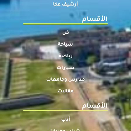
أرشيف عكا
الأقسام
فن
سياحة
رياضة
سيارات
مدارس وجامعات
مقالات
الأقسام
أدب