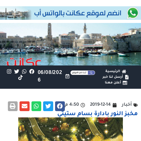
الرئيسية
06/08/202
أرسل لنا خبر
6
أعلن معنا
أخبار
2019-12-14
4:50 م
مخبز النور بادارة بسام ستيتي