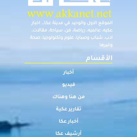
الموقع الاول والوحيد في مدينة عكا… اخبار
عكيه، عالميه، رياضة، فن، سياحة، مقالات،
ادب، شباب وصبايا، علوم وتكنولوجيا، صحة
وغيرها
الأقسام
أخبار
فيديو
من هنا وهناك
تقارير عكية
أخبار عكا
أرشيف عكا