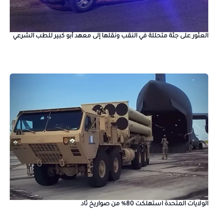
العثور على جثة متحللة في النقب ونقلها إلى معهد أبو كبير للطب الشرعي
الولايات المتحدة استهلكت 80% من صواريخ ثاد