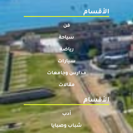
الأقسام
فن
سياحة
رياضة
سيارات
مدارس وجامعات
مقالات
الأقسام
أدب
شباب وصبايا