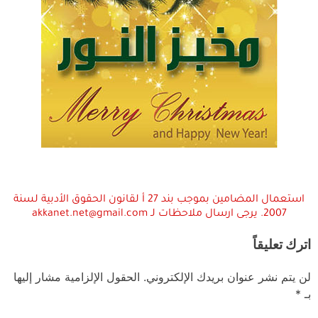
استعمال المضامين بموجب بند 27 أ لقانون الحقوق الأدبية لسنة
2007. يرجى ارسال ملاحظات لـ akkanet.net@gmail.com
اترك تعليقاً
لن يتم نشر عنوان بريدك الإلكتروني.
الحقول الإلزامية مشار إليها
بـ
*