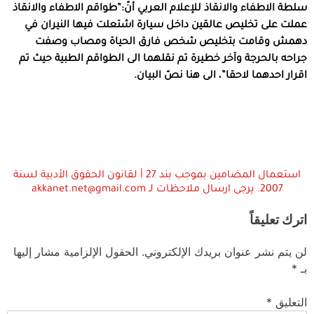
سلطة الاطفاء والانقاذ للإعلام العربي أنّ:”طواقم الاطفاء والانقاذ
عملت على تخليص عالقين داخل سيارة اشتعلت فيها النيران في
دهمش وقامت بتخليص شخص فارق الحياة ومصاب وصفت
جراحه بالحرجة وآخر خطيرة تم نقلهما الى الطواقم الطبية حيث تم
اقرار احدهما لاحقا”، الى هنا نصّ البيان.
استعمال المضامين بموجب بند 27 أ لقانون الحقوق الأدبية لسنة
2007. يرجى ارسال ملاحظات لـ akkanet.net@gmail.com
اترك تعليقاً
لن يتم نشر عنوان بريدك الإلكتروني.
الحقول الإلزامية مشار إليها
بـ
*
التعليق
*