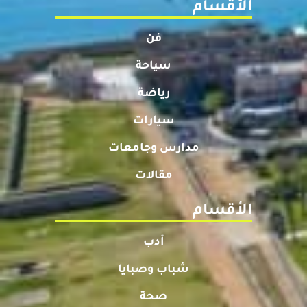
الأقسام
فن
سياحة
رياضة
سيارات
مدارس وجامعات
مقالات
الأقسام
أدب
شباب وصبايا
صحة