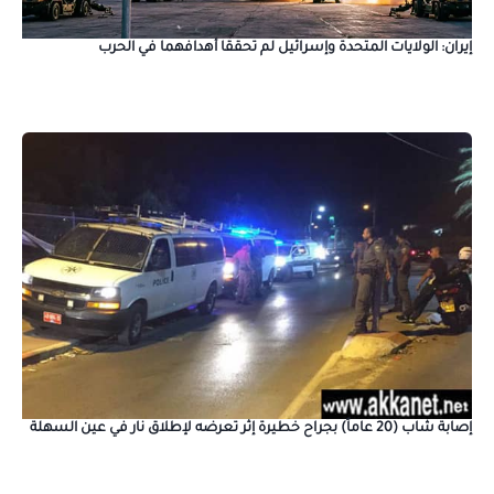
إيران: الولايات المتحدة وإسرائيل لم تحققا أهدافهما في الحرب
إصابة شاب (20 عاماً) بجراح خطيرة إثر تعرضه لإطلاق نار في عين السهلة