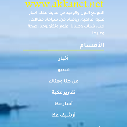
الموقع الاول والوحيد في مدينة عكا… اخبار
عكيه، عالميه، رياضة، فن، سياحة، مقالات،
ادب، شباب وصبايا، علوم وتكنولوجيا، صحة
وغيرها
الأقسام
أخبار
فيديو
من هنا وهناك
تقارير عكية
أخبار عكا
أرشيف عكا