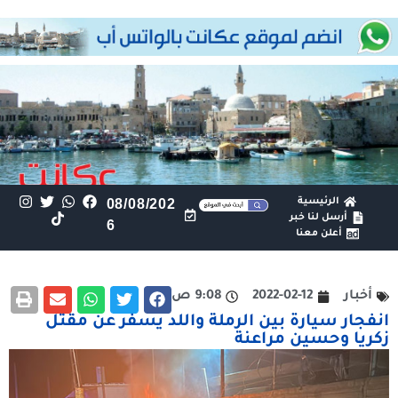
الرئيسية
08/08/202
أرسل لنا خبر
6
أعلن معنا
أخبار
2022-02-12
9:08 ص
انفجار سيارة بين الرملة واللد يسفر عن مقتل
زكريا وحسين مراعنة