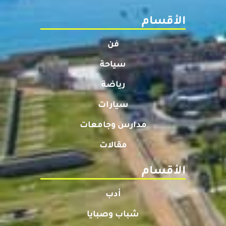
الأقسام
فن
سياحة
رياضة
سيارات
مدارس وجامعات
مقالات
الأقسام
أدب
شباب وصبايا