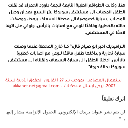
هذا، وكانت الطواقم الطبية التابعة لنجمة داوود الحمراء قد نقلت
الطفل المصاب الى مستشفى سوروكا ببئر السبع بعد أن وصل
المصاب بسيارة خصوصية الى محطة الاسعاف برهط، ووصفت
حالته بالخطيرة وفاقدًا للوعي مع اصابات بالرأس. وتوفي على اثرها
لاحقًا في المستشفى.
البراميديك امير ابو صيام قال:” كنا خارج المحطة عندما وصلت
سيارة تجارية وبداخلها طفل فاقدًا للوعي مع اصابات خطيرة
بالرأس، ادخلنا الطفل الى سيارة الاسعاف ونقلناه الى مستشفى
سوروكا بحالة حرجة”.
استعمال المضامين بموجب بند 27 أ لقانون الحقوق الأدبية لسنة
2007. يرجى ارسال ملاحظات لـ akkanet.net@gmail.com
اترك تعليقاً
لن يتم نشر عنوان بريدك الإلكتروني.
الحقول الإلزامية مشار إليها
بـ
*