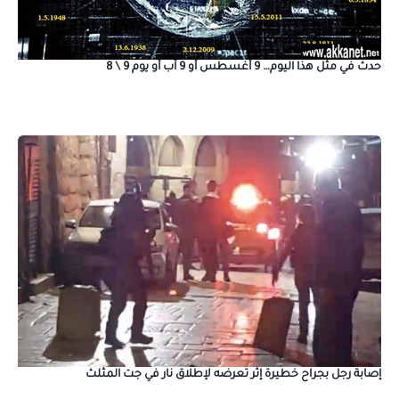
حدث في مثل هذا اليوم… 9 أغسطس أو 9 آب أو يوم 9 \ 8
إصابة رجل بجراح خطيرة إثر تعرضه لإطلاق نار في جت المثلث