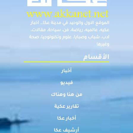
الموقع الاول والوحيد في مدينة عكا… اخبار
عكيه، عالميه، رياضة، فن، سياحة، مقالات،
ادب، شباب وصبايا، علوم وتكنولوجيا، صحة
وغيرها
الأقسام
أخبار
فيديو
من هنا وهناك
تقارير عكية
أخبار عكا
أرشيف عكا