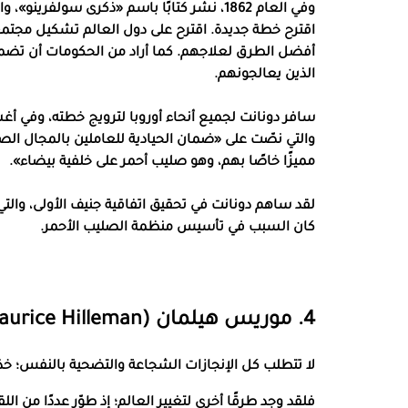
وفي العام 1862، نشر كتابًا باسم «ذكرى سولفر
اقترح خطة جديدة. اقترح على دول العالم تشكيل مجتمع
أفضل الطرق لعلاجهم. كما أراد من الحكومات أن تضمن عل
الذين يعالجونهم.
والتي نصّت على «ضمان الحيادية للعاملين بالمجال الص
مميزًا خاصًا بهم، وهو صليب أحمر على خلفية بيضاء».
لقد ساهم دونانت في تحقيق اتفاقية جنيف الأولى، والتي 
كان السبب في تأسيس منظمة الصليب الأحمر.
4. موريس هيلمان (Maurice Hilleman)
لا تتطلب كل الإنجازات الشجاعة والتضحية بالنفس؛ خذ
فلقد وجد طرقًا أخرى لتغيير العالم؛ إذ طوّر عددًا من ال