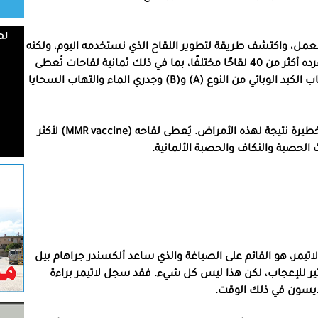
لمعمل، واكتشف طريقة لتطوير اللقاح الذي نستخدمه اليوم، ولكنه
لم يتوقف عند هذا فحسب. إذ طوّر موريس هليمان بمفرده أكثر من 40 لقاحًا مختلفًا، بما في ذلك ثمانية لقاحات تُعطى
عادة للأطفال لمنع أمراض مثل الحصبة والنكاف والتهاب الكبد الوبائي من النوع (A) و(B) وجدري الماء والتهاب السحايا
ربما أنقذ عمله ملايين الأرواح، ومنع حدوث مضاعفات خطيرة نتيجة لهذه الأمراض. يُعطى لقاحه (MMR vaccine) لأكثر
الحصبة والنكاف والحصبة الألمانية.
 لاتيمر، هو القائم على الصياغة والذي ساعد ألكسندر جراهام بيل
راعه للهاتف عام 1876. وهذا أمر مثير للإعجاب، لكن هذا ليس كل شيء. فقد سجل لاتيمر براءة
يسون في ذلك الوقت.