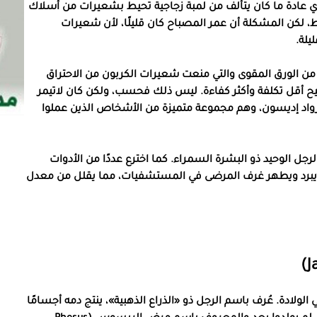
ي عادة ما كان يتألف من لمبة زجاجية تحيط بشعيرات من أسلاك
يوط، لكن المشكلة أن عمر المصباح كان قليلًا، لأن شعيرات
يلة.
 من الورق المقوى والتي منعت شعيرات الكربون من الاحتراق
يح أقل تكلفة وأكثر كفاءة. ليس ذلك فحسب، ولكن كان لاتيمر
اق رواد إديسون، وهم مجموعة متميزة من الأشخاص الذين عملوا
رجل الوحيد ذو البشرة السمراء. كما اخترع عددًا من الأدوات
ز يبرد ويطهر غرف المرضى في المستشفيات، مما يقلل من معدل
ولادة. عُرف باسم الرجل ذو «الذراع الذهبية»، ينتج دمه أجسامًا