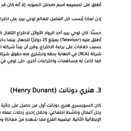
أطلق على تصميمه اسم «محلل الصور»، إلا أنه كان قد تو
إذن لماذا يُنسب كل الفضل للعالم لوجي بيرد على اختراع 
حسنًا، كان لوجي بيرد أحد الرواد الأوائل لاختراع التلفاز
بسبب خلافات على براءة الاختراع، وقرر أن يبدأ شركته
شركة (RCA) في النهاية بحقه وتشتري منه حقوق ش
كما كانت له مساهمات واختراعات أخرى، حتى توفي في العام 1971، لكنها لم تكن أبدًا بمثل قيم
3. هنري دونانت (Henry Dunant)
الإيطالية الثانية، ليصيبه الفزع مما شهده من معاناة 