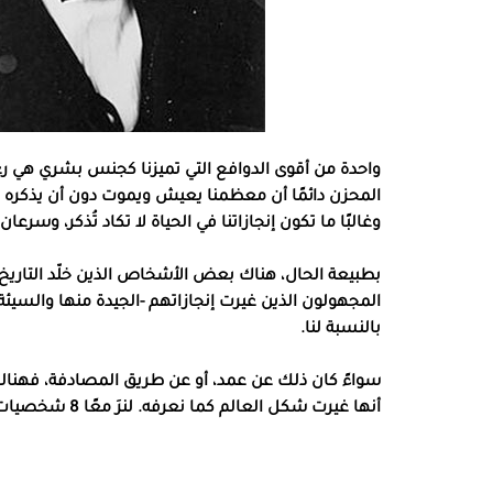
واحدة من أقوى الدوافع التي تميزنا كجنس بشري هي رغبتنا
المحزن دائمًا أن معظمنا يعيش ويموت دون أن يذكره ال
وغالبًا ما تكون إنجازاتنا في الحياة لا تكاد تُذكر، وسرع
بطبيعة الحال، هناك بعض الأشخاص الذين خلّد التاريخ أ
المجهولون الذين غيرت إنجازاتهم -الجيدة منها والسيئ
بالنسبة لنا.
سواءً كان ذلك عن عمد، أو عن طريق المصادفة، فهنا
أنها غيرت شكل العالم كما نعرفه. لنرَ معًا 8 شخصيات غيرت العالم ولكنك لم تسمع عنهم.