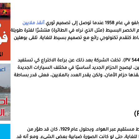
ل إلى تصميم ثوري
أنقذ ملايين
م الخصر البسيط (مثل الذي نراه في الطائرة) منتشرًا لفترة طويلة
قاط كتقدم تكنولوجي رائع مع تصميم بسيط للغاية. تلقى بوهلين
وكانت أول سيارة تصدر بحزام ثلاثي النقاط هي فولفو (PV 544). تخلت الشركة بعد ذلك عن براءة الاختراع كي تستفيد
، ليصبح الحزام الجديد أساسيًا في مختلف السيارات الجديدة
قذها حزام الأمان، ولكن يقدر العدد بالملايين، فعلى قدر بساطة
في العام 1927، تمكن فيلو فارنسورث من بث صورة لخط مستقيم عبر الهواء. وبحلول عام 1929، كان قد طوّر من
للغاية، حتى لو كانت الصورة ضبابية بعض الشيء. ومع أنه قد