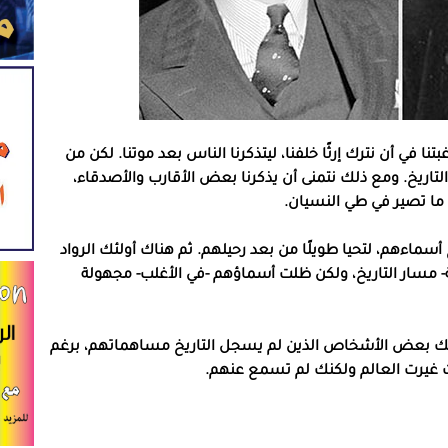
 في أن نترك إرثًا خلفنا، ليتذكرنا الناس بعد موتنا. لكن من
تاريخ. ومع ذلك نتمنى أن يذكرنا بعض الأقارب والأصدقاء،
ان ما تصير في طي النسيان.
سماءهم، لتحيا طويلًا من بعد رحيلهم. ثم هناك أولئك الرواد
ة- مسار التاريخ، ولكن ظلت أسماؤهم -في الأغلب- مجهولة
لك بعض الأشخاص الذين لم يسجل التاريخ مساهماتهم، برغم