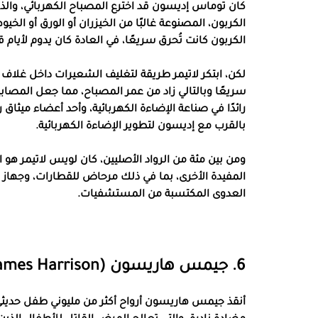
كان توماس إديسون قد اخترع المصباح الكهربائي، والذ
الكربون، المصنوعة غالبًا من الخيزران أو الورق أو الخ
الكربون كانت تُحرق سريعًا، في العادة كان يدوم لأيام قل
لكن، ابتكر لاتيمر طريقة لتغليف الشعيرات داخل غلاف
سريعًا وبالتالي زاد من عمر المصباح، مما جعل المصاب
رائدًا في صناعة الإضاءة الكهربائية، وأحد أعضاء ميث
بالقرب مع إديسون لتطوير الإضاءة الكهربائية.
ومن بين مئة من الرواد الأصليين، كان لويس لاتيمر هو ال
المفيدة الأخرى، بما في ذلك مرحاض للقطارات، وجها
العدوى المكتسبة من المستشفيات.
6. جيمس هاريسون (James Harrison)
أنقذ جيمس هاريسون أرواح أكثر من مليوني طفل حديثي ال