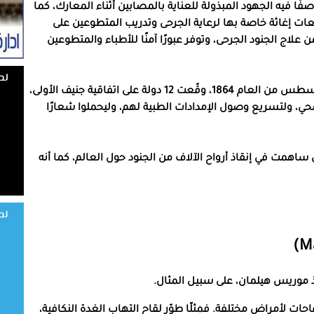
ينو»، واصفًا فيه الجهود المبذولة للعناية بالمصابين أثناء المعارك، كما
ات إغاثة خاصة بها لرعاية الجرحى وتدريب المتطوعين على
اج الجنود الجرحى، وتوفر عبورًا آمنًا للأطباء والمتطوعين
سافر دونانت لجميع أنحاء أوروبا لترويج خطته، وفي أغسطس من العام 1864، وقّعت 12 دولة على اتفاقية جنيف الأولى،
حي، ولتسريع وصول الإمدادات الطبية لهم، وليحملوا شعارًا
ساهمت في إنقاذ أرواح الآلاف من الجنود حول العالم، كما أنه
 موريس هيلمان، على سبيل المثال.
لقاحات لأمراض مختلفة. فمثلًا طوّر لقاح التهاب الغدة النكافية،