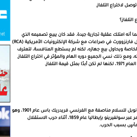
صل لاختراع التلفاز.
التلفاز؟
، كما أنه امتلك عقلية تجارية جيدة. فقد كان يبيع تصميمه الذي
أطلق عليه (Televisor) بمبلغ 25 دولارًا للجهاز، بينما دخل فارنزوورث في صراعات مع شركة الإلكترونيات الأمريكية (RCA)
 الخاصة ويحاول بيع جهازه، لكنه لم يستطع المنافسة، لتعترف
ركته، ومع ذلك نسي الجميع دوره الهام والمؤثر في اختراع التلفاز.
ة التلفاز.
كان السويسري هنري دونانت أول من حصل على جائزة نوبل للسلام مناصفة مع الفرنسي فريدريك باس عام 1901، وهو
رجل أعمال وناشط اجتماعي، وخلال إحدى رحلات عمله مر عبر سولفيرينو بإيطاليا عام 1859، أثناء حرب الاستقلال
ومآسٍ بسبب الحرب.