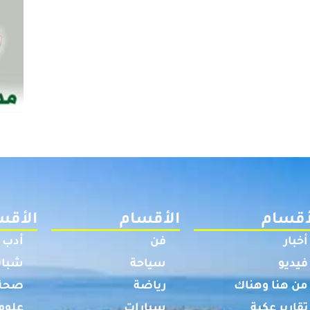
أقسام
الأقسام
الأقس
أخبار
فن
أدب
فيديو
سياحة
شباب
من هنا وهناك
رياضة
صحة
تقارير عكية
سيارات
علوم 