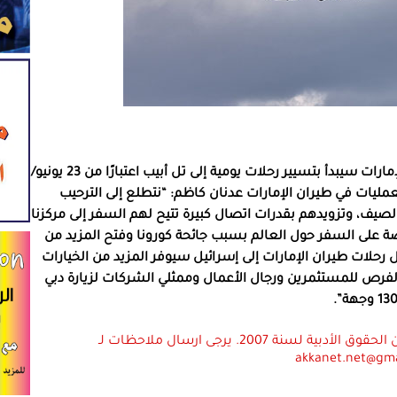
ذكرت قناة “i24” الإسرائيلية، أمس الثلاثاء، أن طيران الإمارات سيبدأ بتسيير رحلات يومية إلى تل أبيب اعتبارًا من 23 يونيو/
عمليات في طيران الإمارات عدنان كاظم: “نتطلع إلى الترحيب
الصيف، وتزويدهم بقدرات اتصال كبيرة تتيح لهم السفر إلى مركزنا
ة على السفر حول العالم بسبب جائحة كورونا وفتح المزيد من
ل رحلات طيران الإمارات إلى إسرائيل سيوفر المزيد من الخيارات
 الفرص للمستثمرين ورجال الأعمال وممثلي الشركات لزيارة دبي
استعمال المضامين بموجب بند 27 أ لقانون الحقوق الأدبية لسنة 2007. يرجى ارسال ملاحظات لـ
akkanet.net@gm