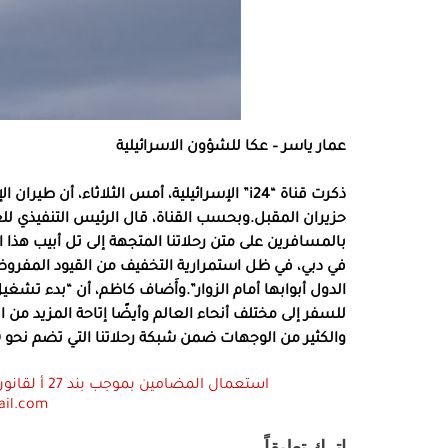
عمار ياسر – عكا للشؤون الاسرائيلية
حزيران المقبل.وبحسب القناة، قال الرئيس التنفيذي لل
بالمسافرين على متن رحلاتنا المتجهة إلى تل أبيب هذا 
في دبي، في ظل استمرارية التخفيف من القيود المفروض
الدول أبوابها أمام الزوار”.وأَضاف كاظم، أن “بدء تشغي
للسفر إلى مختلف أنحاء العالم وأيضًا إتاحة المزيد من
والكثير من الوجهات ضمن شبكة رحلاتنا التي تضم نحو 130 وجهة”.
ail.com
اترك تعليقاً