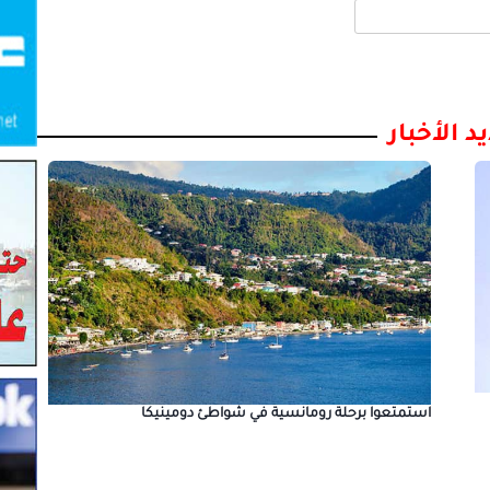
د الأخبار
استمتعوا برحلة رومانسية في شواطئ دومينيكا