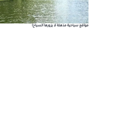
مواقع سياحية مذهلة لا يزورها السياح!