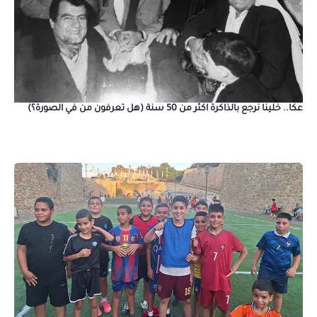
عكا.. خلينا نرجع بالذاكرة اكثر من 50 سنة (هل تعرفون من في الصورة؟)