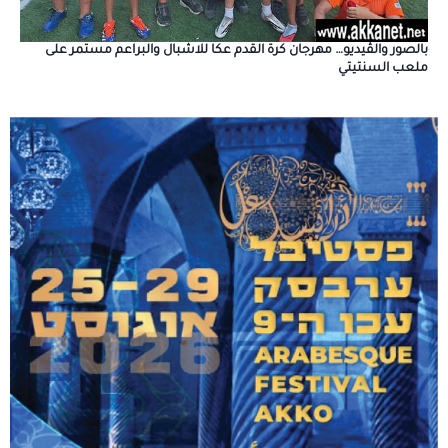
بالصور والڤيديو… مهرجان كرة القدم عكا للاشبال والبراعم مستمر على
ملعب السنتيتي