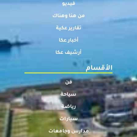
فيديو
من هنا وهناك
تقارير عكية
أخبار عكا
أرشيف عكا
الأقسام
فن
سياحة
رياضة
سيارات
مدارس وجامعات