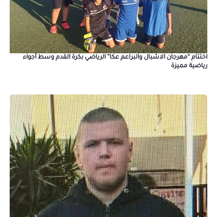
اختتام “مهرجان الاشبال والبراعم عكا” الرياضي بكرة القدم وسط أجواء
رياضية مميزة