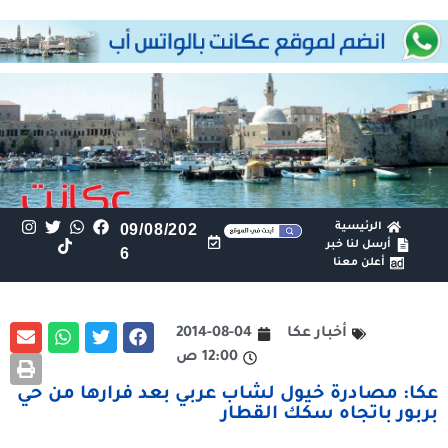
الرئيسية
09/08/202
أرسل لنا خبر
6
أعلن معنا
أخبار عكا
2014-08-04
12:00 ص
عكا: مصادرة خيول لشاب عربي بعد فرارها من حي
بربور باتجاه سكك القطار