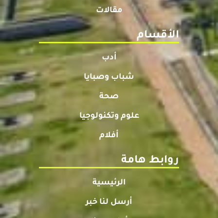
مقالات
الأقسام
أدب
شباب وصبايا
صحة
علوم وتكنولوجيا
أفلام
روابط هامة
الرئيسية
أرسل لنا خبر