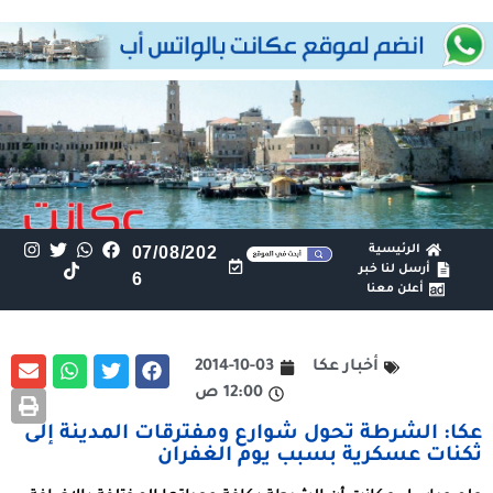
الرئيسية
07/08/202
أرسل لنا خبر
6
أعلن معنا
أخبار عكا
2014-10-03
12:00 ص
عكا: الشرطة تحول شوارع ومفترقات المدينة إلى
ثكنات عسكرية بسبب يوم الغفران