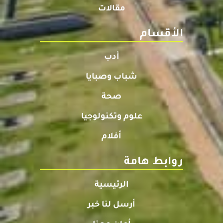
مقالات
الأقسام
أدب
شباب وصبايا
صحة
علوم وتكنولوجيا
أفلام
روابط هامة
الرئيسية
أرسل لنا خبر