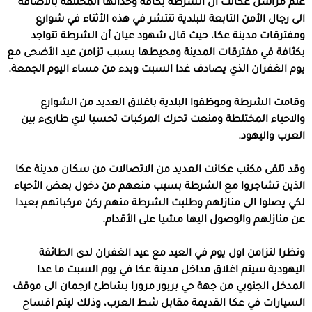
علم مراسل عكانت أن الشرطة بكافة وحداتها المختلفة بالاضافة
الى رجال الأمن التابعة للبلدية تنتشر في هذه الأثناء في شوارع
ومفترقات مدينة عكا، حيث قال شهود عيان أن الشرطة تتواجد
بكثافة في مفترقات المدينة ومحيطها بسبب تزامن عيد الأضحى مع
يوم الغفران الذي يصادف غدا السبت وبدء من مساء اليوم الجمعة.
وقامت الشرطة وموظفوا البلدية باغلاق العديد من الشوارع
والاحياء المختلطة ومنعت تحرك المركبات تحسبا لاي طارىء بين
العرب واليهود.
وقد تلقى مكتب عكانت العديد من الاتصالات من سكان مدينة عكا
الذين تشاجروا مع الشرطة بسبب منعهم من دخول بعض الأحياء
لكي يصلوا الى منازلهم وطلبت الشرطة منهم ركن مركباتهم بعيدا
عن منازلهم والوصول اليها مشيا على الأقدام.
ونظرا لتزامن اول يوم في العيد مع عيد الغفران لدى الطائفة
اليهودية سيتم اغلاق مداخل مدينة عكا في يوم السبت ما عدا
المدخل الجنوبي من جهة حي بربور مرورا بشاطئ ارجمان الى موقف
السيارات في عكا القديمة مقابل شط العرب، وذلك ليتم افساح