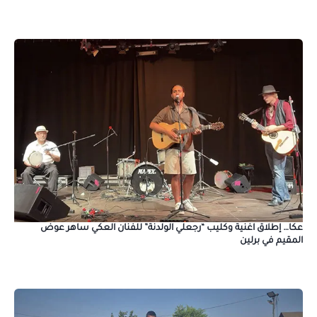
عكا… إطلاق اغنية وكليب “رجعلي الولدنة” للفنان العكي ساهر عوض
المقيم في برلين