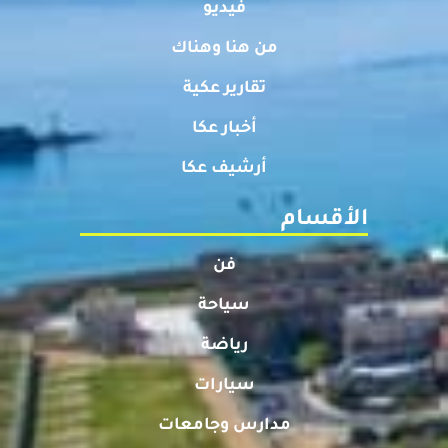
فيديو
من هنا وهناك
تقارير عكية
أخبار عكا
أرشيف عكا
الأقسام
فن
سياحة
رياضة
سيارات
مدارس وجامعات