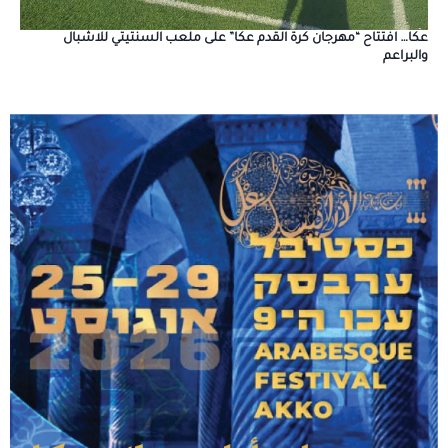
عكا… افتتاح “مهرجان كرة القدم عكا” على ملعب السنتيتي للاشبال
والبراعم