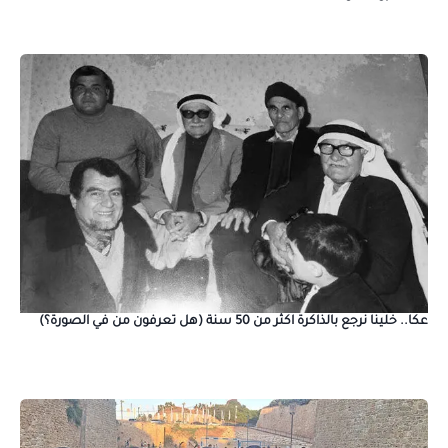
عكا.. خلينا نرجع بالذاكرة اكثر من 50 سنة (هل تعرفون من في الصورة؟)