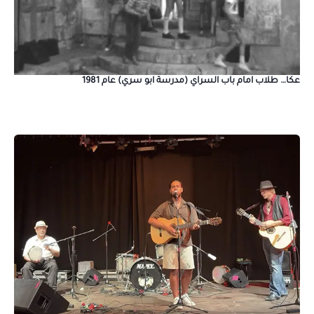
عكا… طلاب امام باب السراي (مدرسة ابو سري) عام 1981