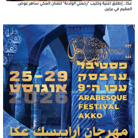
عكا… إطلاق اغنية وكليب “رجعلي الولدنة” للفنان العكي ساهر عوض
المقيم في برلين