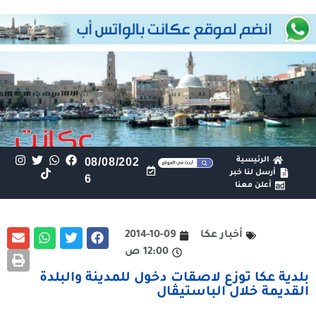
الرئيسية
08/08/202
أرسل لنا خبر
6
أعلن معنا
أخبار عكا
2014-10-09
12:00 ص
بلدية عكا توزع لاصقات دخول للمدينة والبلدة
القديمة خلال الباستيڤال