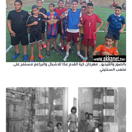
بالصور والڤيديو… مهرجان كرة القدم عكا للاشبال والبراعم مستمر على
ملعب السنتيتي