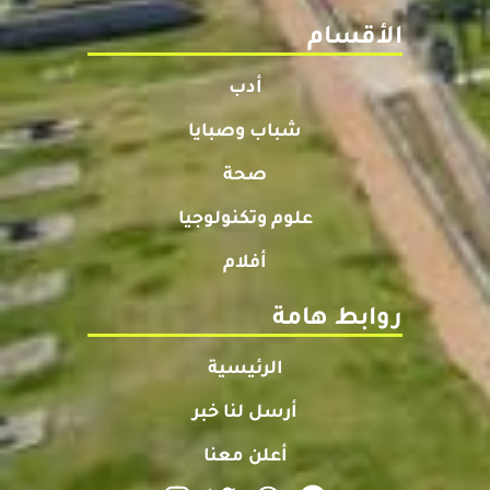
الأقسام
أدب
شباب وصبايا
صحة
علوم وتكنولوجيا
أفلام
روابط هامة
الرئيسية
أرسل لنا خبر
أعلن معنا