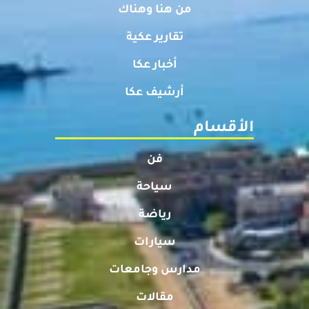
من هنا وهناك
تقارير عكية
أخبار عكا
أرشيف عكا
الأقسام
فن
سياحة
رياضة
سيارات
مدارس وجامعات
مقالات