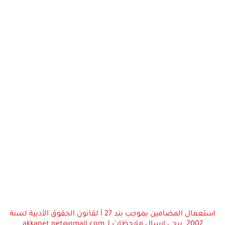
استعمال المضامين بموجب بند 27 أ لقانون الحقوق الأدبية لسنة
2007. يرجى ارسال ملاحظات لـ akkanet.net@gmail.com