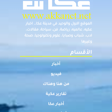
الموقع الاول والوحيد في مدينة عكا… اخبار
عكيه، عالميه، رياضة، فن، سياحة، مقالات،
ادب، شباب وصبايا، علوم وتكنولوجيا، صحة
وغيرها
الأقسام
أخبار
فيديو
من هنا وهناك
تقارير عكية
أخبار عكا