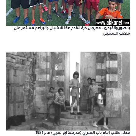
بالصور والڤيديو… مهرجان كرة القدم عكا للاشبال والبراعم مستمر على
ملعب السنتيتي
عكا… طلاب امام باب السراي (مدرسة ابو سري) عام 1981