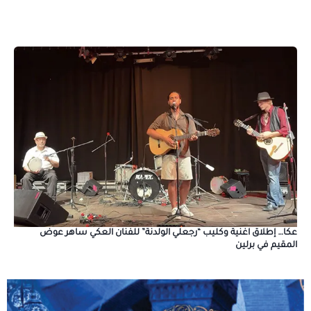
عكا… إطلاق اغنية وكليب “رجعلي الولدنة” للفنان العكي ساهر عوض
المقيم في برلين