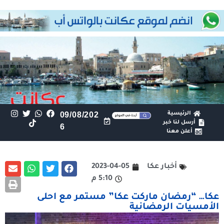
الرئيسية
09/08/202
أرسل لنا خبر
6
أعلن معنا
أخبار عكا
2023-04-05
5:10 م
عكا… “رمضان ماركت عكا” مستمر مع احلى
الأمسيات الرمضانية