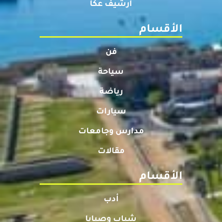
أرشيف عكا
الأقسام
فن
سياحة
رياضة
سيارات
مدارس وجامعات
مقالات
الأقسام
أدب
شباب وصبايا