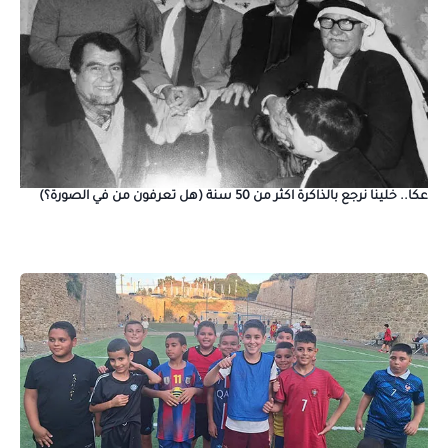
عكا.. خلينا نرجع بالذاكرة اكثر من 50 سنة (هل تعرفون من في الصورة؟)