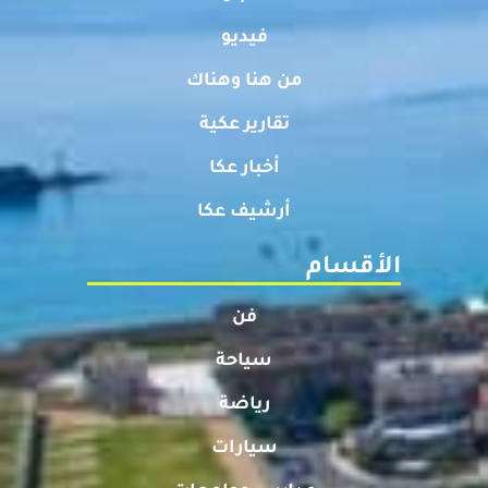
فيديو
من هنا وهناك
تقارير عكية
أخبار عكا
أرشيف عكا
الأقسام
فن
سياحة
رياضة
سيارات