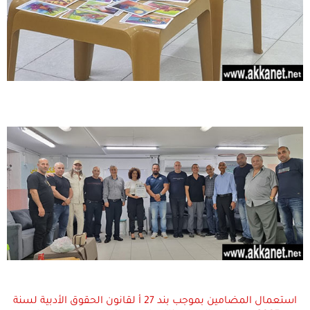
استعمال المضامين بموجب بند 27 أ لقانون الحقوق الأدبية لسنة