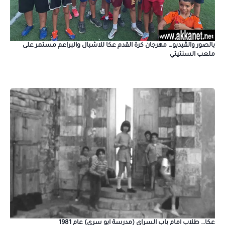
بالصور والڤيديو… مهرجان كرة القدم عكا للاشبال والبراعم مستمر على
ملعب السنتيتي
عكا… طلاب امام باب السراي (مدرسة ابو سري) عام 1981