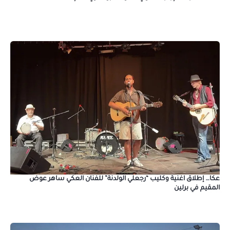
عكا… إطلاق اغنية وكليب “رجعلي الولدنة” للفنان العكي ساهر عوض
المقيم في برلين