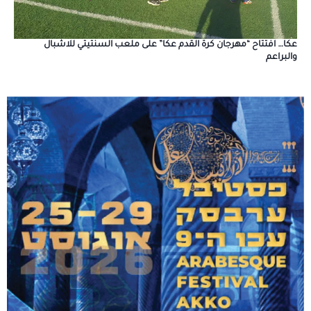
عكا… افتتاح “مهرجان كرة القدم عكا” على ملعب السنتيتي للاشبال
والبراعم