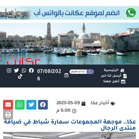
الرئيسية
07/08/202
أرسل لنا خبر
6
أعلن معنا
أخبار عكا
2023-05-09
6:00 م
عكا… موجهة المجموعات سمارة شباط في ضيافة
منتدى الرجال