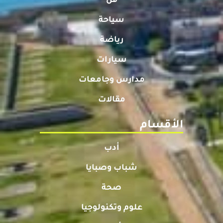
فن
سياحة
رياضة
سيارات
مدارس وجامعات
مقالات
الأقسام
أدب
شباب وصبايا
صحة
علوم وتكنولوجيا