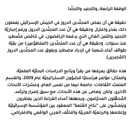
الوقفة الرابعة…والتجنيد والتجنّد!
حقيقة هي أن بعض المجنّدين الدروز في الجيش الإسرائيلي يفعلون
ذلك بفخر واعتزاز. وحقيقة هي أنّ عدد المجنّدين الدروز، ورغم إجباريّة
التجنيد والثمن الغالي الذي يدفعه الرافضون، في تناقص مضّطرد
منذ سنوات. وحقيقة هي أن عدد المتجنّدين (المتطوّعين) من بقيّة
طوائف أبناء شعبنا في ازدياد مضطرد ويفوق عدد المجنّدين الدروز
(المُجبرين).
هذه حقائق يعرفها من يقرأ ويتابع الدراسات البحثيّة العلميّة،
وللمثال؛ مؤتمر هرتسليّا للشؤون الاستراتيجيّة عام 2009، والقسم
المتعدّد الثقافات- جامعة حيفا من نفس العام، وعشرات الأبحاث
الأخرى. ولكن يتعامى عن هذه الأبحاث، مع سبق إصرار وترصّد،
المُجهِّلون المحرّضون، ويجهلها أعداء القراءة الذين يفطرون
ويتعشّون على “نكاح المُتعة” المعقود بين المؤسّسة الإسرائيليّة
وإعلامها والرجعيّة العربيّة والتخلّف العربي الواقعي والافتراضي.