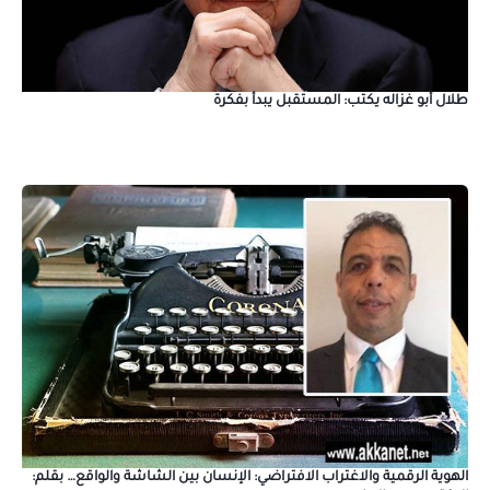
طلال أبو غزاله يكتب: المستقبل يبدأ بفكرة
الهوية الرقمية والاغتراب الافتراضي: الإنسان بين الشاشة والواقع… بقلم: