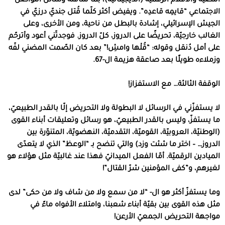
النصيّة والأفلام الرقميّة (الديجيتاليّة)، بما تتناقله وسائل التواصل
الاجتماعي “قايمِه قاعدِه”. ويفيض أكثر كلّما قُتل جنديّ درزيّ في
الجيش الإسرائيلي، إشادة بالبطل من ناحية، ومن الأخرى، وعلى
الغالب خارجيّة، تحريضًا على الدروز، كلّ الدروز. فوجدتّني أعود وأترحّم
على أمل دُنقل وقوله: “قُلْها وامشِ!” بعد كان الصّمت المضني لفّه
وزملاءه طويلًا بعد صاعقة هزيمة ال-67.
الوقفة الثالثة… مع الاستفزاز!
لا يستفزّني في الرسائل لا البطولة ولا التحريض إلّا بالقدر الطبيعيّ،
ما يستفزّ، وليس بالقدر الطبيعيّ، هو رسائل وتعليقات أبناء القوى
(الوطنيّة، العروبيّة، القوميّة، التقدميّة، النهضويّة، المتنوّرة بين
الدروز… – اختر ما شئت وزد) والتي تنضح بـ “الوعظ” الذي لا يتعدّى
الميادين الرقميّة. أمّا الفعل الميدانيّ فهذا عند غالبيّة مثل هؤلاء هو
لغيرهم، و”كفى المؤمنين شرّ القتال”!
وما يستفزّ أكثر هو ال- “لا من سمع ولا من شاف ولا من حكى” لدى
مثل هذه القوى بين بقيّة أبناء شعبنا، وامتلاء الأفواه ماءً في
مواجهة التحريض الجمعيّ الأرعن!