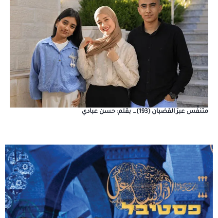
متنفَّس عبرَ القضبان (193)… بقلم: حسن عبادي