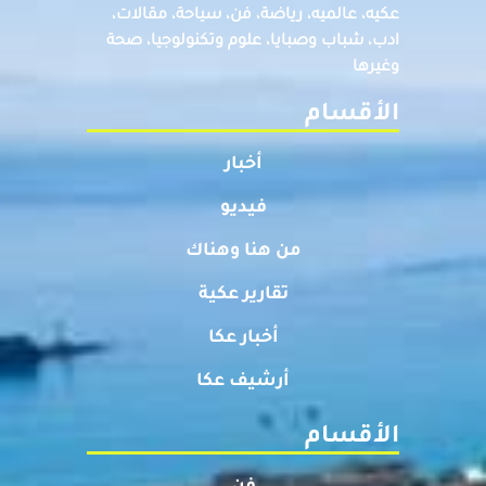
عكيه، عالميه، رياضة، فن، سياحة، مقالات،
ادب، شباب وصبايا، علوم وتكنولوجيا، صحة
وغيرها
الأقسام
أخبار
فيديو
من هنا وهناك
تقارير عكية
أخبار عكا
أرشيف عكا
الأقسام