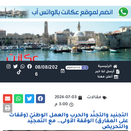
الرئيسية
08/08/202
أرسل لنا خبر
6
أعلن معنا
مقالات
2024-07-03
3:00 م
التجنيد والتجنّد والحرب والعمل الوطنيّ (وقفات
على المفارق) الوقفة الأولى… مع التمجيد
والتحريض