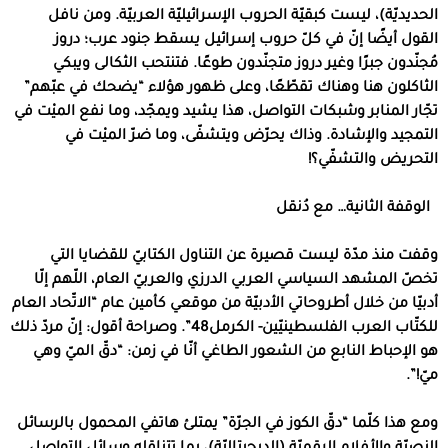
الحديديّة)، ليست كبقيّة الحروب الإسرائيليّة العربيّة. ومن نافل
القول أيضًا إنّ في كلّ حروب إسرائيل يسقط جنود عرب؛ دروز
مُجنّدون جبرًا وغير دروز متجنّدون طوعًا. فتنتحب الثكالى ويبكي
الثاكلون هنا وهناك تقطّعًا، وعلى ظهور هؤلاء “يضحك في عبّهم”
تجّار المنابر وشبكات التواصل، هذا يشيد ويمجّد، وما نفع الميْت في
التمجيد والإشادة. وذاك يحرّض ويتشفّى، وما ضرّ الميْت في
التحريض والتشفّي؟!
الوقفة الثانية…
مع
دُنقل
وقفت منذ مدّة ليست قصيرة عن التناول الكتابيّ للقضايا التي
تخصّ المشهد السياسي العربي الدرزي والعربيّ العام، اللّهم إلّا
أدبيّا من خلال أطروحاتي الأدبيّة من موقعي كأمين عام “الاتّحاد العام
للكتّاب العرب الفلسطينيّين- الكرمل48”. وصراحة أقول: إنّ مردّ ذلك
هو الإحباط النابع من الشعور الطاغي أنّا في زمن: “دقّ الميّ وهي
ميّ!”.
ومع هذا كلّما “دقّ الكوز في الجرّة” يمتلئ هاتفي المحمول بالرسائل