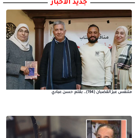
جديد الأخبار
متنفَّس عبرَ القضبان (194)… بقلم: حسن عبادي