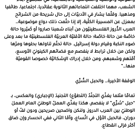
والقوميّة والوطنية والسياسيّة والاجتماعيّة، هي لمجموع أبناء
الشعب، مهما اختلفت انتماءاتهم الثانوية عقائديا، اجتماعيا، طائفيا
ومذهبيا. وقلّما يشار في الأدبيّات إلى حال شريحة من الشرائح
بمعزل عن المسيرة الكلّية، إلا إذا حتّمت ذلك دواع موضوعية…
العرب الدُّروز الفلسطينيّون من أبناء شعبنا صاروا أو صُيّروا حالة
خاصّة من حالة خاصّة؛ حالة الأقليّة العربيّة الفلسطينيّة ما بعد وعلى
ضوء النكبة وقيام دولة إسرائيل. حالة تحتّم تناولها بحلوها ومرّها
ولكن من خلال ترابط لا ينفصم مع فضائهم الكينونيّ الأوسع،
أمّتهم وشعبهم، ومن خلال إدراك الإشكاليّة خصوصا القوميّة
منها…”
الوقفة الأخيرة… والحبل السُّرِّي
تمامًا مثلما يغذّي التجنّدُ (التطوّع) التجنيدَ (الإجباري) والعكس، بـ
“حبل “سُرِّي” لا ينفصم، هكذا يغذّي العملُ الوطنيّ العام العملَ
الوطنيّ بين العرب الدروز. ولنكن واضحين صريحين ودون لفّ أو
دوران، فالحبل الأوّل في اتّساع، وأمّا الثاني ففي انحسار وإن ضاق
أكثر فإلى انقطاع.