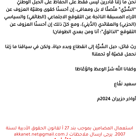
نحن ما زلنا قادرين ليس فقط على الحفاظ على الحبل الوطنيّ
“السُّرِّي” متّصلًا لا بل ومعافى، إن أحسنّا كقوى وطنيّة العزوف عن
الآراء المسبقة الناتجة عن التقوقع الاجتماعي (الطائفي) والسياسي
(الحزبي) والعقائدي (الدِّيني)، ومع كلّ ذلك إن أحسنّا العزوف عن
التقوقع “الذاتويّ”؛ أنا ومن بعدي الطوفان!
ربّ قائل: حبل السُّرَّة إلى انقطاع وبدء حياة، ولكن في سياقنا ما زلنا
نحمل قضيّة أو تحملنا!
وكفانا الله شرّ الوعظ والوُعّاظ!
سعيد نفّاع
أواخر حزيران 2024م
استعمال المضامين بموجب بند 27 أ لقانون الحقوق الأدبية لسنة
2007. يرجى ارسال ملاحظات لـ akkanet.net@gmail.com