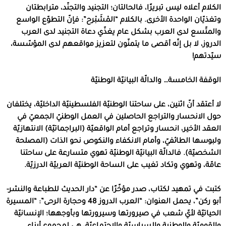
الكلام أعلاه ليس تبريرًا، فالحالتان؛ التجنيد والتجنّد، مترابطتان
وتغذيّان الواحدة الأخرى. بالكلام “المْشَبْرح”: فإنّ التطوّع الواسع
والمتّسع لدى العرب بشكل عام يغذّي دعاة التجنيد لدى العرب
الدروز، لا بل إنّه أقصى ما يتمنّون لتعزيز مواقعهم لدى المؤسّسة،
سيّدتهم!
الوقفة الخامسة… والدالّة البيانيّة الوطنيّة
لا أعتقد أنّ اثنين، على ساحتنا الوطنيّة الفلسطينيّة الداخليّة، يختلفان
حول الانحسار والتراجع الحاصلين في العمل الوطنيّ الجمعيّ في
العقد الأخير، انحسار وتراجع أمام الواقعيّة (البراجماتيّة) الانتهازيّة
ولبوسها الطائفيّ، وأمام الانكفاء والنكوص نحو الذات (المصلحة
الشخصيّة). فالدالّة البيانيّة الوطنيّة تهوي متسارعة على ساحتنا
عامّة، وتهوي وتكاد تغيب على الساحة الوطنيّة العربيّة الدرزيّة.
كتبت في تمهيد لكتاب، صدر مؤخّرًا عن “دار الحديث للطباعة والنشر-
أبو ركن”، يحمل العنوان: “العرب الدروز 48 وحجارة الرحى”: “
المسيرة
الحياتيّة لأيّ شعب في صيرورتها وسيرورتها وبأوجهها؛ الإنسانيّة