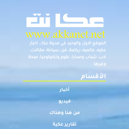
الموقع الاول والوحيد في مدينة عكا… اخبار
عكيه، عالميه، رياضة، فن، سياحة، مقالات،
ادب، شباب وصبايا، علوم وتكنولوجيا، صحة
وغيرها
الأقسام
أخبار
فيديو
من هنا وهناك
تقارير عكية