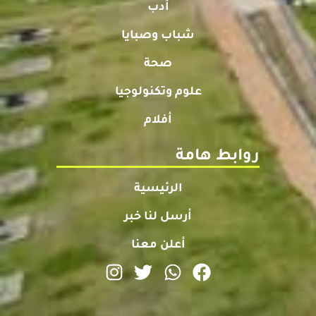
أدب
شباب وصبايا
صحة
علوم وتكنولوجيا
أفلام
روابط هامة
الرئيسية
أرسل لنا خبر
أعلن معنا