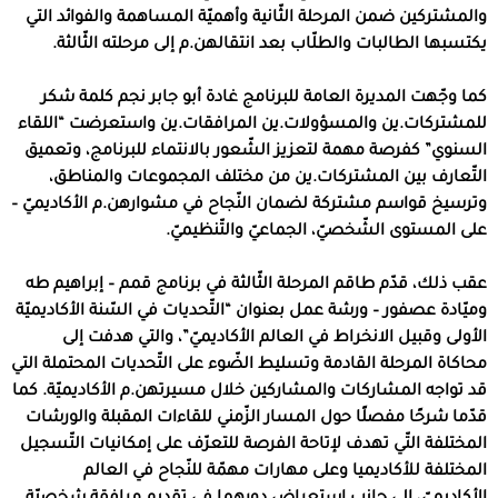
والمشتركين ضمن المرحلة الثّانية وأهميّة المساهمة والفوائد التي
يكتسبها الطالبات والطلّاب بعد انتقالهن.م إلى مرحلته الثّالثة.
كما وجّهت المديرة العامة للبرنامج غادة أبو جابر نجم كلمة شكر
للمشتركات.ين والمسؤولات.ين المرافقات.ين واستعرضت “اللقاء
السنوي” كفرصة مهمة لتعزيز الشّعور بالانتماء للبرنامج، وتعميق
التّعارف بين المشتركات.ين من مختلف المجموعات والمناطق،
وترسيخ قواسم مشتركة لضمان النّجاح في مشوارهن.م الأكاديميّ –
على المستوى الشّخصيّ، الجماعيّ والتّنظيميّ.
عقب ذلك، قدّم طاقم المرحلة الثّالثة في برنامج قمم – إبراهيم طه
وميّادة عصفور – ورشة عمل بعنوان “التّحديات في السّنة الأكاديميّة
الأولى وقبيل الانخراط في العالم الأكاديميّ”، والتي هدفت إلى
محاكاة المرحلة القادمة وتسليط الضّوء على التّحديات المحتملة التي
قد تواجه المشاركات والمشاركين خلال مسيرتهن.م الأكاديميّة. كما
قدّما شرحًا مفصلًا حول المسار الزّمني للقاءات المقبلة والورشات
المختلفة التّي تهدف لإتاحة الفرصة للتعرّف على إمكانيات التّسجيل
المختلفة للأكاديميا وعلى مهارات مهمّة للنّجاح في العالم