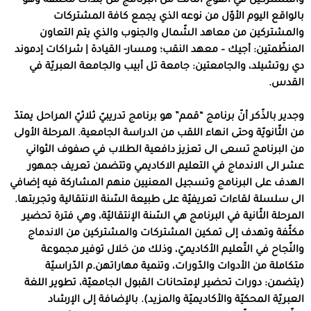
والمشتركين في الفوج الثالث من البرنامج من بلدات مختلفة وهو
بالواقع اليوم الأوّل من نوعه الذي يجمع كافة المشتركات
والمشتركين من معاهد الشّمال والجنوب والذي يتم التعاون
المنظّمتين: أجيك – معهد النقب؛ ومسار- القيادة | شراكات إدموند
دي روتشيلد، والجامعتين: جامعة تل أبيب والجامعة العبريّة في
القدس.
وجدير بالذّكر أنّ برنامج “قمم” هو برنامج تدريبيّ ثلاثيّ المراحل يمتدّ
من الثّانويّة وحتى انهاء اللقب من الدراسة الجامعية. المرحلة الأولى
من البرنامج تسعى الى تعزيز دافعية الطلاب في صفوف الثواني
عشر الى الاندماج في التعليم الاكاديمي وتتضمن تعريف جمهور
الهدف على البرنامج وتسجيل المعنيين منهم المشاركة فيه إضافي
الى سلسلة لقاءات تعريفيّة على طبيعة السّنة الانتقالية وتجربتها.
المرحلة الثّانية في البرنامج هي السّنة الإنتقاليّة، وهي فترة تحضير
مكثّفة وتهدف إلى تمكين المشتركات والمشتركين من الاندماج
والنّجاح في التّعليم الأكاديميّ، وذلك من خلال توفير مجموعة
متكاملة من الأدوات والدّورات، وتنمية مهاراتهن.م الدّراسيّة
(يتضمن: دورات تحضير لإمتحانات القبول الجامعيّة، تطوير اللغة
العبريّة المحكيّة والأكاديميّة والمزيد). بالإضافة إلى الإرشاد