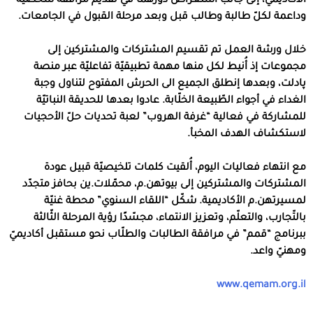
الأكاديميّ، إلى جانب استعراض دورهما في تقديم مرافقة شخصيّة
وداعمة لكلّ طالبة وطالب قبل وبعد مرحلة القبول في الجامعات.
خلال ورشة العمل تم تقسيم المشتركات والمشتركين إلى
مجموعات إذ أُنيط لكل منها مهمة تطبيقيّة تفاعليّة عبر منصة
پادلت، وبعدها إنطلق الجميع الى الحرش المفتوح لتناول وجبة
الغداء في أجواء الطّبيعة الخلّابة. عادوا بعدها للحديقة النباتيّة
للمشاركة في فعالية “غرفة الهروب” لعبة تحديات حلّ الأحجيات
لاستكشاف الهدف المخبأ.
مع انتهاء فعاليات اليوم، أُلقيت كلمات تلخيصيّة قبيل عودة
المشتركات والمشتركين إلى بيوتهن.م، محمّلات.ين بحافز متجدّد
لمسيرتهن.م الأكاديمية. شكّل “اللقاء السنوي” محطة غنيّة
بالتّجارب، والتعلّم، وتعزيز الانتماء، مجسّدًا رؤية المرحلة الثّالثة
ببرنامج “قمم” في مرافقة الطالبات والطلّاب نحو مستقبل أكاديميّ
ومهنيّ واعد.
www.qemam.org.il