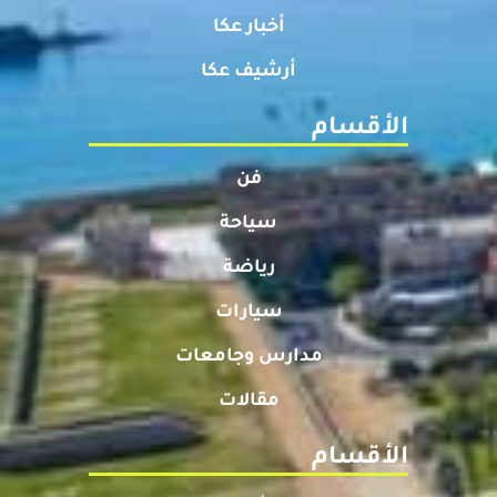
أخبار عكا
أرشيف عكا
الأقسام
فن
سياحة
رياضة
سيارات
مدارس وجامعات
مقالات
الأقسام