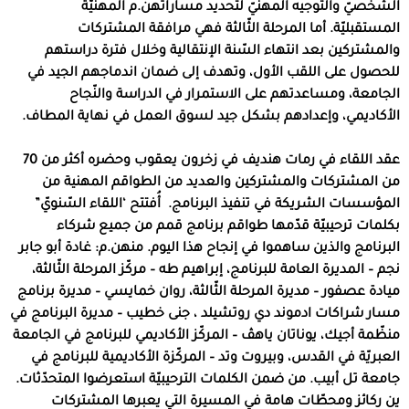
الشّخصيّ والتّوجيه المهنيّ لتحديد مساراتهن.م المهنيّة
المستقبليّة. أما المرحلة الثّالثة فهي مرافقة المشتركات
والمشتركين بعد انتهاء السّنة الإنتقالية وخلال فترة دراستهم
للحصول على اللقب الأول، وتهدف إلى ضمان اندماجهم الجيد في
الجامعة، ومساعدتهم على الاستمرار في الدراسة والنّجاح
الأكاديمي، وإعدادهم بشكل جيد لسوق العمل في نهاية المطاف.
عقد اللقاء في رمات هنديف في زخرون يعقوب وحضره أكثر من 70
من المشتركات والمشتركين والعديد من الطواقم المهنية من
المؤسسات الشريكة في تنفيذ البرنامج.
أُفتتح ‘اللقاء السّنويّ”
بكلمات ترحيبيّة قدّمها طواقم برنامج قمم من جميع شركاء
البرنامج والذين ساهموا في إنجاح هذا اليوم. منهن.م: غادة أبو جابر
نجم – المديرة العامة للبرنامج، إبراهيم طه – مركّز المرحلة الثّالثة،
ميادة عصفور – مديرة المرحلة الثّالثة، روان خمايسي – مديرة برنامج
مسار شراكات ادموند دي روتشيلد ، جنى خطيب – مديرة البرنامج في
منظّمة أجيك، يوناتان ياهڤ – المركّز الأكاديمي للبرنامج في الجامعة
العبريّة في القدس، وبيروت وتد – المركّزة الأكاديمية للبرنامج في
جامعة تل أبيب. من ضمن الكلمات الترحيبيّة استعرضوا المتحدّثات.
ين ركائز ومحطّات هامة في المسيرة التي يعبرها المشتركات