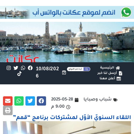
الرئيسية
10/08/202
أرسل لنا خبر
6
أعلن معنا
شباب وصبايا
2025-05-28
9:00 م
اللقاء السنويّ الأوّل لمشتركات برنامج “قمم”