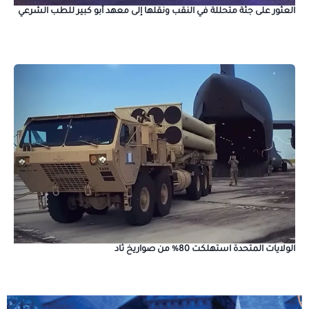
العثور على جثة متحللة في النقب ونقلها إلى معهد أبو كبير للطب الشرعي
الولايات المتحدة استهلكت 80% من صواريخ ثاد