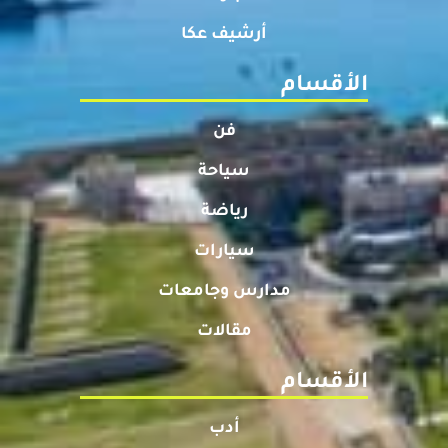
أرشيف عكا
الأقسام
فن
سياحة
رياضة
سيارات
مدارس وجامعات
مقالات
الأقسام
أدب