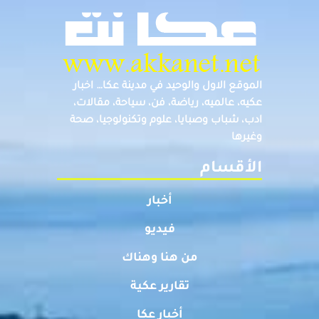
الموقع الاول والوحيد في مدينة عكا… اخبار
عكيه، عالميه، رياضة، فن، سياحة، مقالات،
ادب، شباب وصبايا، علوم وتكنولوجيا، صحة
وغيرها
الأقسام
أخبار
فيديو
من هنا وهناك
تقارير عكية
أخبار عكا