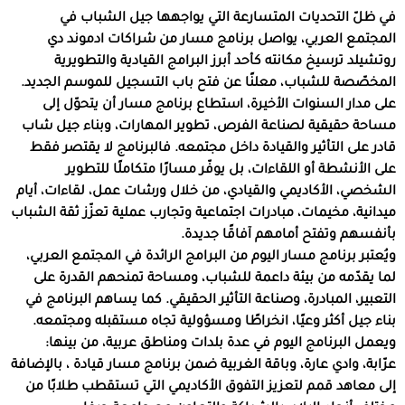
في ظلّ التحديات المتسارعة التي يواجهها جيل الشباب في
المجتمع العربي، يواصل برنامج مسار من شراكات ادموند دي
روتشيلد ترسيخ مكانته كأحد أبرز البرامج القيادية والتطويرية
المخصّصة للشباب، معلنًا عن فتح باب التسجيل للموسم الجديد.
على مدار السنوات الأخيرة، استطاع برنامج مسار أن يتحوّل إلى
مساحة حقيقية لصناعة الفرص، تطوير المهارات، وبناء جيل شاب
قادر على التأثير والقيادة داخل مجتمعه. فالبرنامج لا يقتصر فقط
على الأنشطة أو اللقاءات، بل يوفّر مسارًا متكاملًا للتطوير
الشخصي، الأكاديمي والقيادي، من خلال ورشات عمل، لقاءات، أيام
ميدانية، مخيمات، مبادرات اجتماعية وتجارب عملية تعزّز ثقة الشباب
بأنفسهم وتفتح أمامهم آفاقًا جديدة.
ويُعتبر برنامج مسار اليوم من البرامج الرائدة في المجتمع العربي،
لما يقدّمه من بيئة داعمة للشباب، ومساحة تمنحهم القدرة على
التعبير، المبادرة، وصناعة التأثير الحقيقي. كما يساهم البرنامج في
بناء جيل أكثر وعيًا، انخراطًا ومسؤولية تجاه مستقبله ومجتمعه.
ويعمل البرنامج اليوم في عدة بلدات ومناطق عربية، من بينها:
عرّابة، وادي عارة، وباقة الغربية ضمن برنامج مسار قيادة ، بالإضافة
إلى معاهد قمم لتعزيز التفوق الأكاديمي التي تستقطب طلابًا من