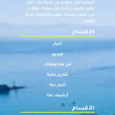
الموقع الاول والوحيد في مدينة عكا… اخبار
عكيه، عالميه، رياضة، فن، سياحة، مقالات،
ادب، شباب وصبايا، علوم وتكنولوجيا، صحة
وغيرها
الأقسام
أخبار
فيديو
من هنا وهناك
تقارير عكية
أخبار عكا
أرشيف عكا
الأقسام