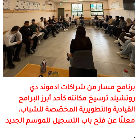
برنامج مسار من شراكات ادموند دي
روتشيلد ترسيخ مكانته كأحد أبرز البرامج
القيادية والتطويرية المخصّصة للشباب،
معلنًا عن فتح باب التسجيل للموسم الجديد
.